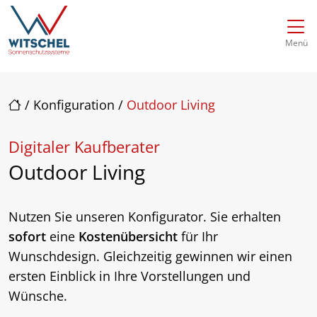
Direkt zur Top-Navigation
Direkt zur Hauptnavigation
Zum Inhalt springen
Direkt zum Footer
Hauptnavigation
Menü
/
Konfiguration
/
Outdoor Living
Digitaler Kaufberater
Outdoor Living
Nutzen Sie unseren Konfigurator. Sie erhalten
sofort
eine
Kostenübersicht
für Ihr
Wunschdesign. Gleichzeitig gewinnen wir einen
ersten Einblick in Ihre Vorstellungen und
Wünsche.