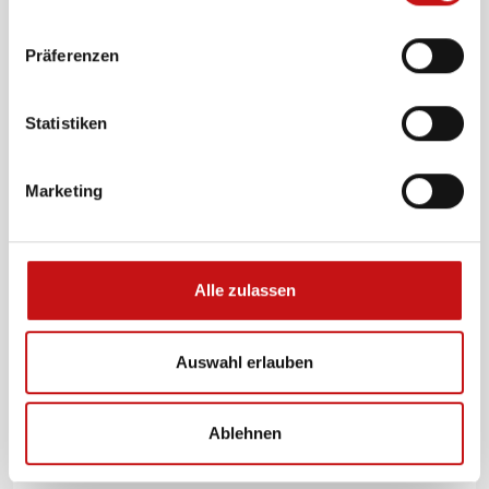
n
w
Präferenzen
i
l
l
Statistiken
i
g
Marketing
u
n
g
s
Alle zulassen
a
u
s
Auswahl erlauben
w
a
Ablehnen
h
l