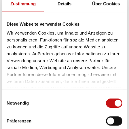
Zustimmung
Details
Über Cookies
Planungstools
Diese Webseite verwendet Cookies
Gerne beraten wir Sie individuell zu Ihren
Wir verwenden Cookies, um Inhalte und Anzeigen zu
personalisieren, Funktionen für soziale Medien anbieten
Projekten und liefern Ihnen die optimale
zu können und die Zugriffe auf unsere Website zu
Sonnenschutzlösung. Zusätzlich unterstützen wir
analysieren. Außerdem geben wir Informationen zu Ihrer
Sie durch digitale Tools, die Ihnen die Planung
Verwendung unserer Website an unsere Partner für
und Entscheidungsfindung erleichtern.
soziale Medien, Werbung und Analysen weiter. Unsere
Partner führen diese Informationen möglicherweise mit
weiteren Daten zusammen, die Sie ihnen bereitgestellt
haben oder die sie im Rahmen Ihrer Nutzung der Dienste
gesammelt haben.
Ausschreibungstexte
E
Notwendig
i
Raffstoren Pakethöhenberechnung
n
w
Präferenzen
Kollektionsberater
i