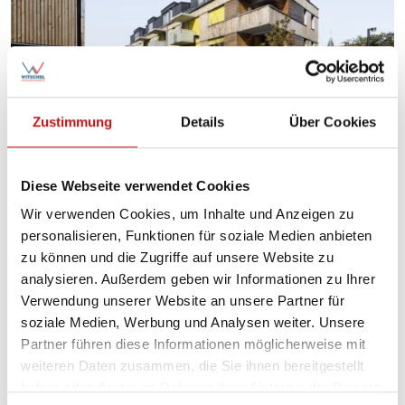
Zustimmung
Details
Über Cookies
Basis-Markise
Diese Webseite verwendet Cookies
max. Breite: 3.000 mm
Wir verwenden Cookies, um Inhalte und Anzeigen zu
personalisieren, Funktionen für soziale Medien anbieten
max. Höhe: 3.000 mm
zu können und die Zugriffe auf unsere Website zu
ideal für denkmalgeschützte Gebäude
analysieren. Außerdem geben wir Informationen zu Ihrer
als Gruppenanlage bis 7 m
Verwendung unserer Website an unsere Partner für
soziale Medien, Werbung und Analysen weiter. Unsere
Produktdetails
Partner führen diese Informationen möglicherweise mit
weiteren Daten zusammen, die Sie ihnen bereitgestellt
haben oder die sie im Rahmen Ihrer Nutzung der Dienste