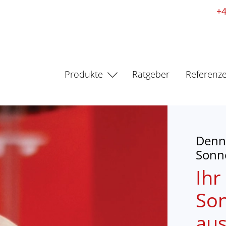
+4
Produkte
Ratgeber
Referenz
Denni
Sonn
Ih
So
aus