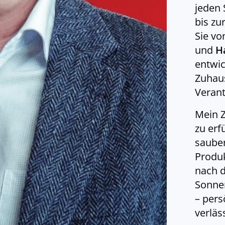
jeden 
bis zur
Sie vo
und
H
entwic
Zuhaus
Verant
Mein Z
zu erf
sauber
Produk
nach d
Sonnen
– pers
verläs