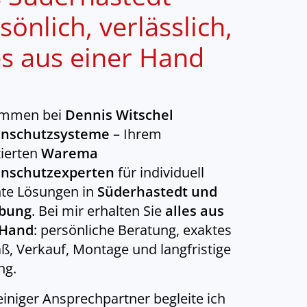
sönlich, verlässlich,
es aus einer Hand
ommen bei
Dennis Witschel
nschutzsysteme
– Ihrem
zierten
Warema
nschutzexperten
für individuell
nte Lösungen in
Süderhastedt und
bung
. Bei mir erhalten Sie
alles aus
 Hand
: persönliche Beratung, exaktes
, Verkauf, Montage und langfristige
ng.
leiniger Ansprechpartner begleite ich