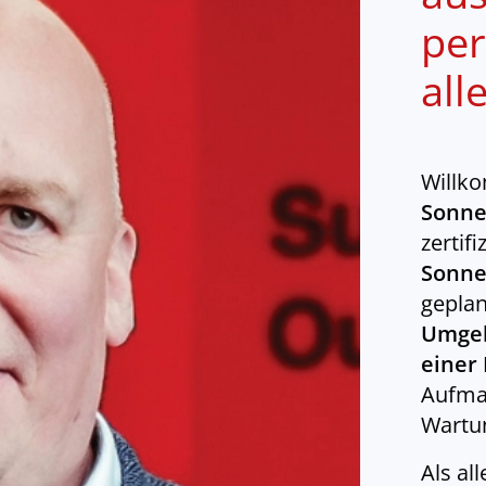
per
all
Willk
Sonne
zertifi
Sonne
gepla
Umge
einer
Aufmaß
Wartu
Als al