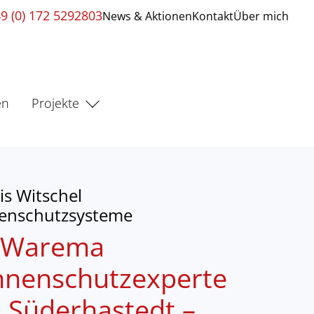
9 (0) 172 5292803
News & Aktionen
Kontakt
Über mich
en
Projekte
s Witschel
enschutzsysteme
r Warema
nnenschutzexperte
 Süderhastedt –