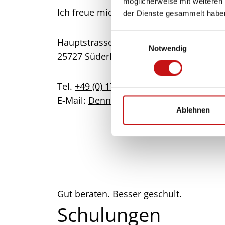
möglicherweise mit weiteren
Ich freue mich auf Ihre Anfrage und ei
der Dienste gesammelt habe
E
Hauptstrasse 59
Notwendig
i
25727 Süderhastedt
n
w
i
Tel.
+49 (0) 172 5292803
l
E-Mail:
Dennis@sonnenschutzsysteme-w
l
Ablehnen
i
g
u
n
g
s
Gut beraten. Besser geschult.
a
u
Schulungen
s