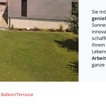
Sie m
genie
Sonnen
innova
schaff
Ihre
Lebens
Arbei
ganze 
 Balkon/Terrasse