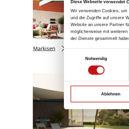
Diese Webseite verwendet 
Wir verwenden Cookies, um I
und die Zugriffe auf unsere 
Website an unsere Partner fü
möglicherweise mit weiteren
der Dienste gesammelt habe
Markisen
E
Notwendig
i
n
w
i
l
l
Ablehnen
i
g
u
n
g