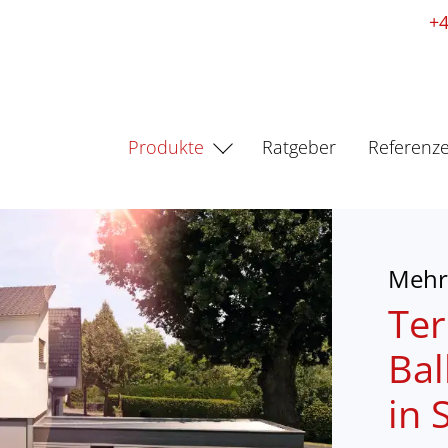
+4
Produkte
Ratgeber
Referenz
Mehr 
Ter
Ba
in 