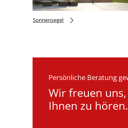
s
a
Sonnensegel
u
s
w
a
h
l
Persönliche Beratung g
Wir freuen uns,
Ihnen zu hören.