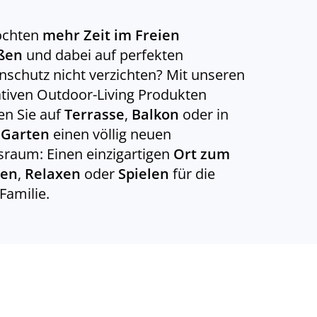
öchten
mehr Zeit im Freien
ßen
und dabei auf perfekten
schutz nicht verzichten? Mit unseren
tiven Outdoor-Living Produkten
en Sie auf
Terrasse
,
Balkon
oder in
m
Garten
einen völlig neuen
raum: Einen einzigartigen
Ort zum
ten
,
Relaxen
oder
Spielen
für die
Familie.