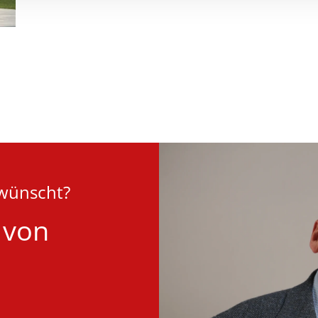
ewünscht?
 von