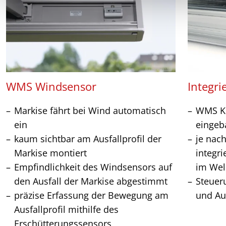
WMS Windsensor
Integri
Markise fährt bei Wind automatisch
WMS Ko
ein
eingeb
kaum sichtbar am Ausfallprofil der
je nac
Markise montiert
integr
Empfindlichkeit des Windsensors auf
im Wel
den Ausfall der Markise abgestimmt
Steuer
präzise Erfassung der Bewegung am
und Au
Ausfallprofil mithilfe des
Erschütterungssensors