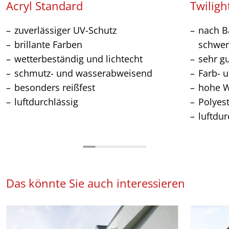
Acryl Standard
Twiligh
zuverlässiger UV-Schutz
nach Ba
brillante Farben
schwer
wetterbeständig und lichtecht
sehr g
schmutz- und wasserabweisend
Farb- u
besonders reißfest
hohe W
luftdurchlässig
Polyes
luftdur
Das könnte Sie auch interessieren