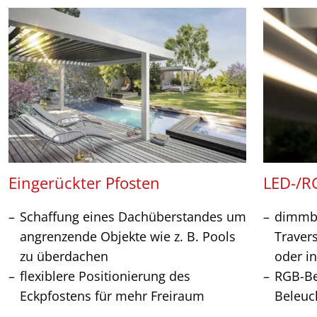
Eingerückter Pfosten
LED-/R
Schaffung eines Dachüberstandes um
dimmba
angrenzende Objekte wie z. B. Pools
Travers
zu überdachen
oder in
flexiblere Positionierung des
RGB-Be
Eckpfostens für mehr Freiraum
Beleuc