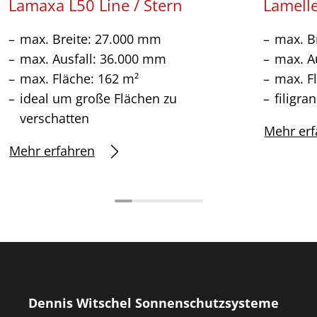
Lamaxa L50 Line / Stern
Lamell
max. Breite: 27.000 mm
max. B
max. Ausfall: 36.000 mm
max. A
max. Fläche: 162 m²
max. F
ideal um große Flächen zu
filigra
verschatten
Mehr erf
Mehr erfahren
Dennis Witschel Sonnenschutzsysteme