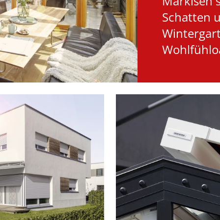
Markisen
Schatten 
Wintergart
Wohlfühlo