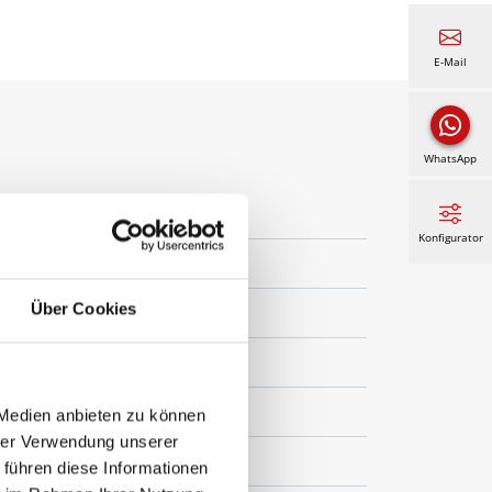
E-Mail
WhatsApp
Konfigurator
Über Cookies
 Medien anbieten zu können
hrer Verwendung unserer
ht Blue, Twilight Pearl
 führen diese Informationen