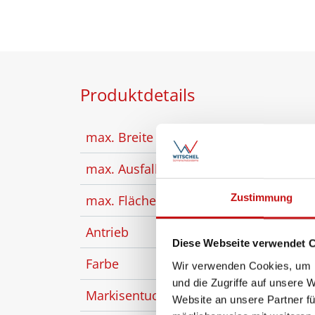
Produktdetails
max. Breite
650
max. Ausfall
600
Zustimmung
max. Fläche
30 m
Antrieb
Moto
Diese Webseite verwendet 
Farbe
opti
Wir verwenden Cookies, um I
und die Zugriffe auf unsere 
Markisentuch
Acryl
Website an unsere Partner fü