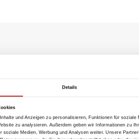
0 mm
0 mm
Details
²
r, WMS Funkmotor
Cookies
onal gem. WAREMA Farbwelt, pulverbeschichtet
nhalte und Anzeigen zu personalisieren, Funktionen für soziale
Website zu analysieren. Außerdem geben wir Informationen zu I
 All Weather, Acryl Standard, Screen, Soltis 92, Starlig
r soziale Medien, Werbung und Analysen weiter. Unsere Partner