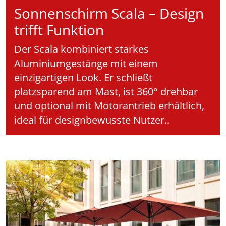
Sonnenschirm Scala – Design
trifft Funktion
Der Scala kombiniert starkes
Aluminiumgestänge mit einem
einzigartigen Look. Er schließt
platzsparend am Mast, ist 360° drehbar
und optional mit Motorantrieb erhältlich,
ideal für designbewusste Nutzer..