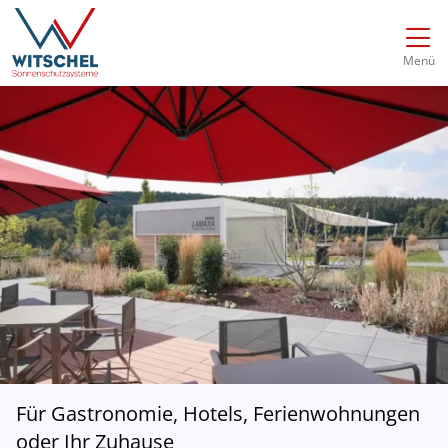
Direkt zur Top-Navigation
Direkt zur Hauptnavigation
Zum Inhalt springen
Direkt zum Footer
Hauptnavigation
Menü
Für Gastronomie, Hotels, Ferienwohnungen
oder Ihr Zuhause