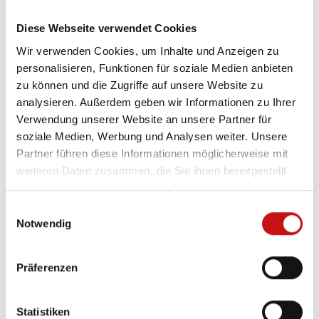
Diese Webseite verwendet Cookies
Wir verwenden Cookies, um Inhalte und Anzeigen zu
personalisieren, Funktionen für soziale Medien anbieten
zu können und die Zugriffe auf unsere Website zu
analysieren. Außerdem geben wir Informationen zu Ihrer
Verwendung unserer Website an unsere Partner für
soziale Medien, Werbung und Analysen weiter. Unsere
Partner führen diese Informationen möglicherweise mit
weiteren Daten zusammen, die Sie ihnen bereitgestellt
haben oder die sie im Rahmen Ihrer Nutzung der Dienste
Sonnenschirm Supremo –
gesammelt haben.
E
Raffiniert balanciert
Notwendig
i
n
Der Supremo bietet hohe Stabilität und
w
Präferenzen
Langlebigkeit durch doppelte
i
Strebenführung und massive
l
Aluminiumkränze. Das Easy-Lift Balance-
l
Statistiken