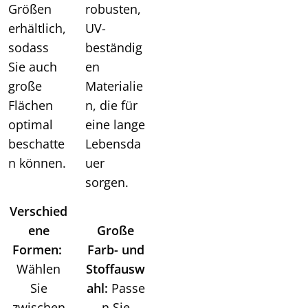
Größen
robusten,
erhältlich,
UV-
sodass
beständig
Sie auch
en
große
Materialie
Flächen
n, die für
optimal
eine lange
beschatte
Lebensda
n können.
uer
sorgen.
Verschied
ene
Große
Formen:
Farb- und
Wählen
Stoffausw
Sie
ahl:
Passe
zwischen
n Sie