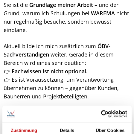
Sie ist die
Grundlage meiner Arbeit
– und der
Grund, warum ich Schulungen bei
WAREMA
nicht
nur regelmäßig besuche, sondern bewusst
einplane.
Aktuell bilde ich mich zusätzlich zum
ÖBV-
Sachverständigen
weiter. Gerade in diesem
Bereich wird eines sehr deutlich:
👉
Fachwissen ist nicht optional.
👉 Es ist Voraussetzung, um Verantwortung
übernehmen zu können – gegenüber Kunden,
Bauherren und Projektbeteiligten.
Die Schulungen der
WAREMA Sun
Academy
passen genau zu diesem Anspruch. Sie
vermitteln nicht nur Produktwissen, sondern
Zustimmung
Details
Über Cookies