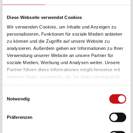
helfen mir, Zusammenhänge zu verstehen:
– Wie wirken sich technische Details langfristig
Diese Webseite verwendet Cookies
aus?
Wir verwenden Cookies, um Inhalte und Anzeigen zu
– Wo liegen typische Fehlerquellen in Planung,
personalisieren, Funktionen für soziale Medien anbieten
Montage und Nachrüstung?
zu können und die Zugriffe auf unsere Website zu
– Welche
Lösungen
sind nachhaltig sinnvoll – und
analysieren. Außerdem geben wir Informationen zu Ihrer
nicht nur kurzfristig bequem?
Verwendung unserer Website an unsere Partner für
soziale Medien, Werbung und Analysen weiter. Unsere
Besonders schätze ich dabei den hohen
Partner führen diese Informationen möglicherweise mit
weiteren Daten zusammen, die Sie ihnen bereitgestellt
Praxisbezug. Das Gelernte lässt sich direkt in den
haben oder die sie im Rahmen Ihrer Nutzung der Dienste
Arbeitsalltag übertragen – in die Beratung, in die
gesammelt haben.
E
Planung und in die Ausführung. Genau das ist
Notwendig
i
auch im Sachverständigenbereich
n
entscheidend:
Wissen muss belastbar sein.
w
Präferenzen
i
Warum ich diesen Weg gehe?
l