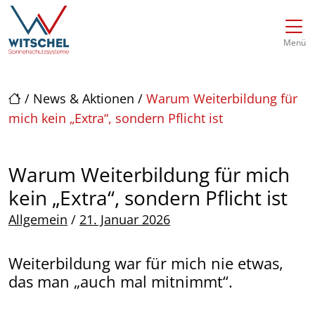
Direkt zur Top-Navigation
Direkt zur Hauptnavigation
Zum Inhalt springen
Direkt zum Footer
Hauptnavigation
Menü
/
News & Aktionen
/
Warum Weiterbildung für
mich kein „Extra“, sondern Pflicht ist
Warum Weiterbildung für mich
kein „Extra“, sondern Pflicht ist
Posted on
Allgemein
/
21. Januar 2026
Weiterbildung war für mich nie etwas,
das man „auch mal mitnimmt“.