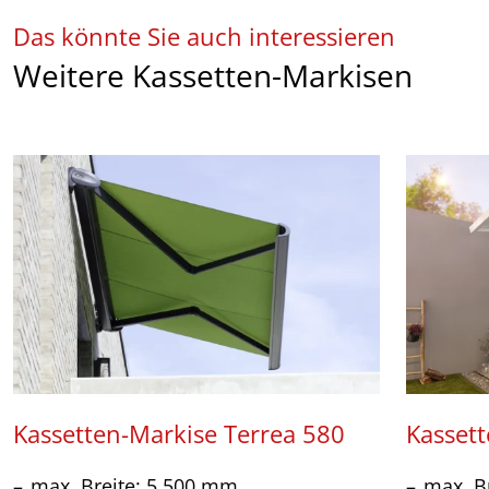
Das könnte Sie auch interessieren
Weitere Kassetten-Markisen
Kassetten-Markise Terrea 580
Kasset
max. Breite: 5.500 mm
max. B