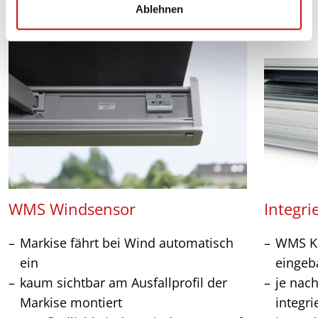
Ablehnen
h
l
WMS Windsensor
Integri
Markise fährt bei Wind automatisch
WMS Ko
ein
eingeb
kaum sichtbar am Ausfallprofil der
je nac
Markise montiert
integr