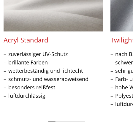
Acryl Standard
Twiligh
zuverlässiger UV-Schutz
nach Ba
brillante Farben
schwer
wetterbeständig und lichtecht
sehr g
schmutz- und wasserabweisend
Farb- u
besonders reißfest
hohe W
luftdurchlässig
Polyes
luftdur