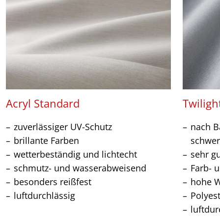
Acryl Standard
Twiligh
zuverlässiger UV-Schutz
nach Ba
brillante Farben
schwer
wetterbeständig und lichtecht
sehr g
schmutz- und wasserabweisend
Farb- u
besonders reißfest
hohe W
luftdurchlässig
Polyes
luftdur