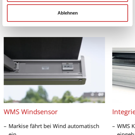
a
Ablehnen
h
Ausstattungsextras
l
WMS Windsensor
Integri
Markise fährt bei Wind automatisch
WMS Ko
ein
eingeb