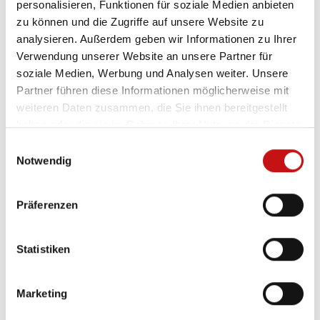
personalisieren, Funktionen für soziale Medien anbieten
zu können und die Zugriffe auf unsere Website zu
analysieren. Außerdem geben wir Informationen zu Ihrer
Verwendung unserer Website an unsere Partner für
soziale Medien, Werbung und Analysen weiter. Unsere
Partner führen diese Informationen möglicherweise mit
weiteren Daten zusammen, die Sie ihnen bereitgestellt
Sonnenschirme bieten flexiblen
haben oder die sie im Rahmen Ihrer Nutzung der Dienste
Schatten und schaffen einen
gesammelt haben.
E
gemütlichen Platz zum Entspannen im
Notwendig
i
n
Freien.
w
Präferenzen
i
l
l
Statistiken
i
g
Marketing
u
n