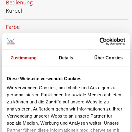
Bedienung
Kurbel
Farbe
RAL 7016 anthrazitgrau, RAL 9016 verkehrsweiß,
silber eloxiert, weitere RAL Farben gegen
Aufpreis
Zustimmung
Details
Über Cookies
Schirmtuch
über 120 Dessins aus 100% robuster Acryl-Faser
Diese Webseite verwendet Cookies
Wir verwenden Cookies, um Inhalte und Anzeigen zu
personalisieren, Funktionen für soziale Medien anbieten
zu können und die Zugriffe auf unsere Website zu
analysieren. Außerdem geben wir Informationen zu Ihrer
Verwendung unserer Website an unsere Partner für
soziale Medien, Werbung und Analysen weiter. Unsere
Partner führen diese Informationen möglicherweise mit