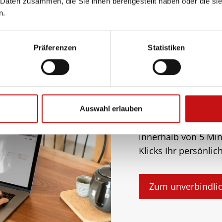
 Daten zusammen, die Sie ihnen bereitgestellt haben oder die s
n.
Präferenzen
Statistiken
Was kostet me
Sonnensegel?
Auswahl erlauben
Mit unserem Digital
innerhalb von 5 Mi
Klicks Ihr persönli
Zum unverbindli