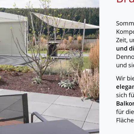
Somme
Kompon
Zeit, 
und d
Dennoc
und si
Wir bi
elega
sich f
Balko
für di
Fläche