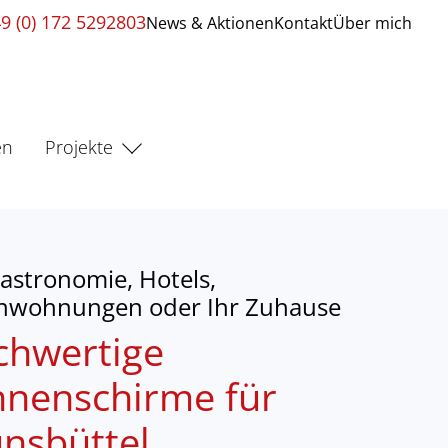
9 (0) 172 5292803
News & Aktionen
Kontakt
Über mich
en
Projekte
astronomie, Hotels,
enwohnungen oder Ihr Zuhause
chwertige
nenschirme für
nsbüttel