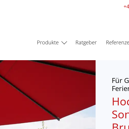
+4
Produkte
Ratgeber
Referenz
Für G
Feri
Ho
Son
Bru