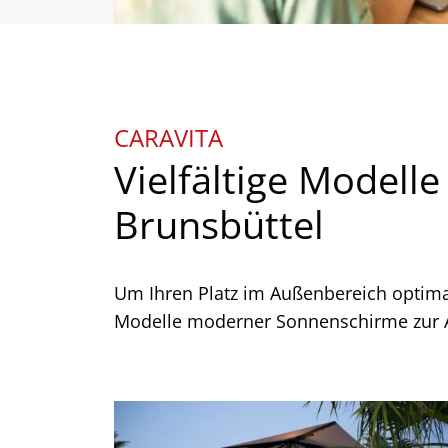
w
a
h
l
CARAVITA
Vielfältige Modell
Brunsbüttel
Um Ihren Platz im Außenbereich optima
Modelle moderner Sonnenschirme zur A