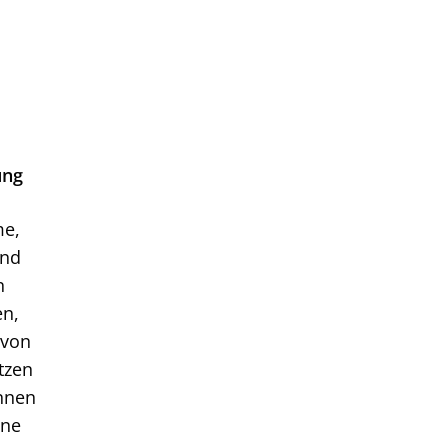
ung
me,
und
n
en,
 von
tzen
nnen
nne