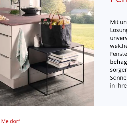
Mit un
Lösung
unverw
welche
Fenste
behag
sorge
Sonnen
in Ihr
 Meldorf