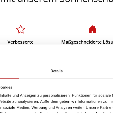
Verbesserte
Maßgeschneiderte Lös
emperaturregulierung
Wir bieten individue
Unsere hochwertigen
angepasste
Details
enschutzprodukte halten
Sonnenschutzlösungen,
e Innenräume angenehm
perfekt auf Ihre Bedürf
hl und reduzieren die
zugeschnitten sind. Un
Cookies
Notwendigkeit einer
Experten beraten Si
nhalte und Anzeigen zu personalisieren, Funktionen für soziale
limaanlage. Das spart
persönlich, um die be
Website zu analysieren. Außerdem geben wir Informationen zu I
r soziale Medien, Werbung und Analysen weiter. Unsere Partner
giekosten und trägt zum
Lösung für Ihr Zuhaus