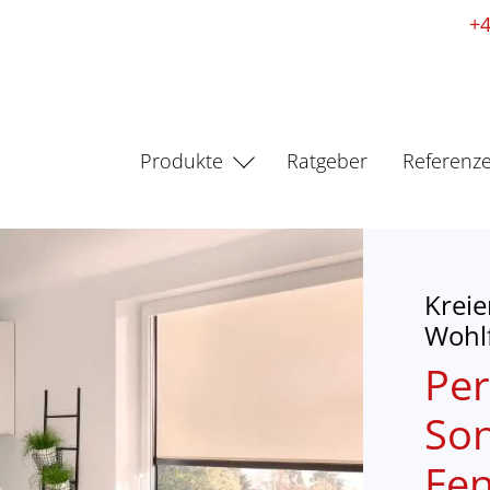
+4
Produkte
Ratgeber
Referenz
Kreie
Wohl
Per
Son
Fen