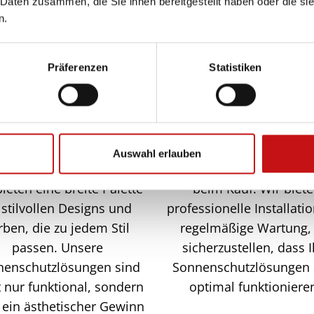
 Daten zusammen, die Sie ihnen bereitgestellt haben oder die s
Umweltschutz bei.
finden.
n.
Präferenzen
Statistiken
Große Farb- und
Umfassender Servic
Stoffauswahl:
Auswahl erlauben
Unser Service endet n
ieten eine breite Palette
beim Kauf. Wir biet
 stilvollen Designs und
professionelle Installati
rben, die zu jedem Stil
regelmäßige Wartung,
passen. Unsere
sicherzustellen, dass 
nenschutzlösungen sind
Sonnenschutzlösungen 
t nur funktional, sondern
optimal funktioniere
 ein ästhetischer Gewinn