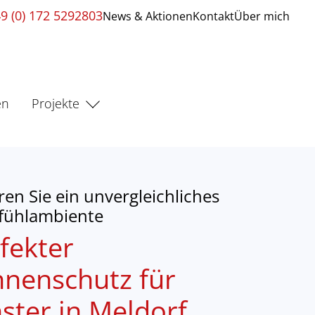
9 (0) 172 5292803
News & Aktionen
Kontakt
Über mich
en
Projekte
ren Sie ein unvergleichliches
fühlambiente
fekter
nenschutz für
ster in Meldorf