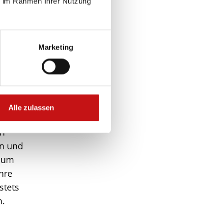
ie im Rahmen Ihrer Nutzung
Marketing
e
Alle zulassen
icht
en
on und
 um
Ihre
stets
n.