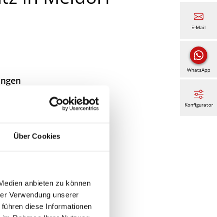
E-Mail
WhatsApp
ungen
Konfigurator
ll
Über Cookies
 die
nisse
sere
e
 Medien anbieten zu können
ste
hrer Verwendung unserer
 führen diese Informationen
e zu