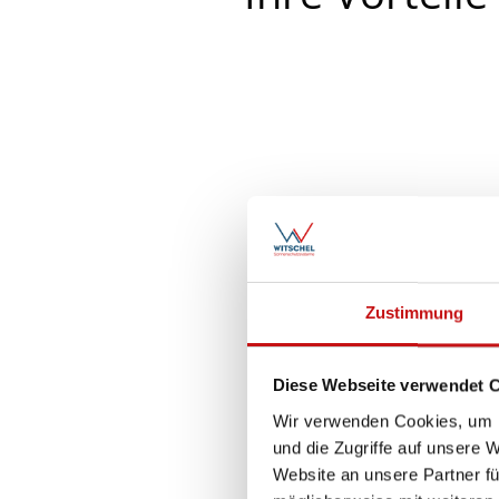
T
Zustimmung
Sonn
Ihr
kü
Diese Webseite verwendet 
Wir verwenden Cookies, um I
K
und die Zugriffe auf unsere 
Website an unsere Partner fü
Ener